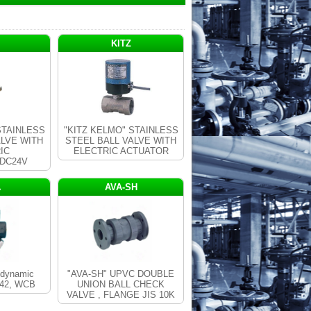
KITZ
STAINLESS
"KITZ KELMO" STAINLESS
ALVE WITH
STEEL BALL VALVE WITH
IC
ELECTRIC ACTUATOR
DC24V
A
AVA-SH
dynamic
"AVA-SH" UPVC DOUBLE
M42, WCB
UNION BALL CHECK
VALVE , FLANGE JIS 10K