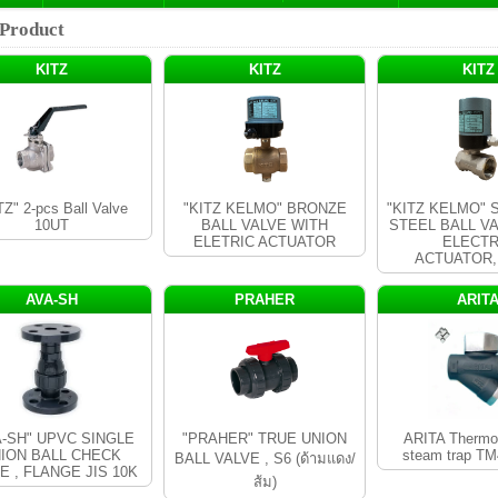
Product
KITZ
KITZ
KITZ
TZ" 2-pcs Ball Valve
"KITZ KELMO" BRONZE
"KITZ KELMO" 
10UT
BALL VALVE WITH
STEEL BALL V
ELETRIC ACTUATOR
ELECTR
ACTUATOR,
AVA-SH
PRAHER
ARIT
A-SH" UPVC SINGLE
"PRAHER" TRUE UNION
ARITA Thermo
ION BALL CHECK
steam trap T
BALL VALVE , S6 (ด้ามแดง/
E , FLANGE JIS 10K
ส้ม)