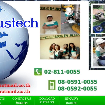
CTS
CONTACT US
DOWLOAD
ENQUIRY
CATALOG
า
ติดต่อเรา
สอบถาม