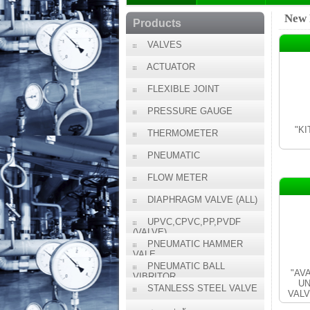
New 
Products
VALVES
ACTUATOR
FLEXIBLE JOINT
PRESSURE GAUGE
"KI
THERMOMETER
PNEUMATIC
FLOW METER
DIAPHRAGM VALVE (ALL)
UPVC,CPVC,PP,PVDF
(VALVE)
PNEUMATIC HAMMER
VALE
PNEUMATIC BALL
"AV
VIBRITOR
UN
STANLESS STEEL VALVE
VALV