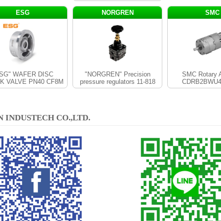
ESG
NORGREN
SMC
SG" WAFER DISC
"NORGREN" Precision
SMC Rotary A
K VALVE PN40 CF8M
pressure regulators 11-818
CDRB2BWU4
N INDUSTECH CO.,LTD.