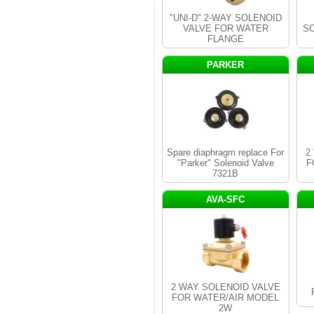
"UNI-D" 2-WAY SOLENOID
VALVE FOR WATER
SO
FLANGE
PARKER
Spare diaphragm replace For
2
"Parker" Solenoid Valve
F
7321B
AVA-SFC
2 WAY SOLENOID VALVE
FOR WATER/AIR MODEL
2W