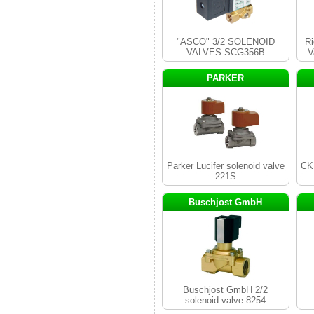
"ASCO" 3/2 SOLENOID
Ri
VALVES SCG356B
V
PARKER
Parker Lucifer solenoid valve
CK
221S
Buschjost GmbH
Buschjost GmbH 2/2
solenoid valve 8254