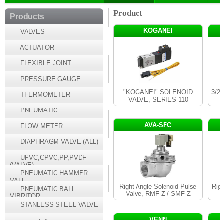
Product
Products
KOGANEI
VALVES
ACTUATOR
FLEXIBLE JOINT
PRESSURE GAUGE
"KOGANEI" SOLENOID
3/
THERMOMETER
VALVE, SERIES 110
PNEUMATIC
AVA-SFC
FLOW METER
DIAPHRAGM VALVE (ALL)
UPVC,CPVC,PP,PVDF
(VALVE)
PNEUMATIC HAMMER
VALE
Right Angle Solenoid Pulse
Ri
PNEUMATIC BALL
Valve, RMF-Z / SMF-Z
VIBRITOR
STANLESS STEEL VALVE
VENN