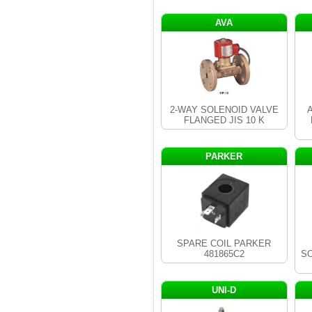
AVA
2-WAY SOLENOID VALVE
A
FLANGED JIS 10 K
PARKER
SPARE COIL PARKER
481865C2
SO
UNI-D