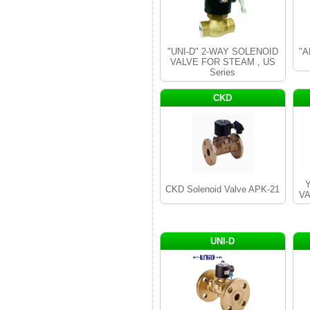
"UNI-D" 2-WAY SOLENOID
"A
VALVE FOR STEAM , US
Series
CKD
CKD Solenoid Valve APK-21
VA
UNI-D