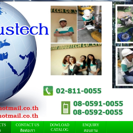
CTS
CONTACT US
DOWLOAD
ENQUIRY
CATALOG
า
ติดต่อเรา
สอบถาม