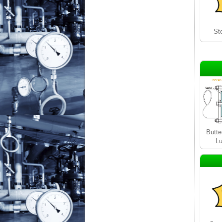
St
Butte
Lu